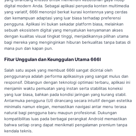
digital modern Anda. Sebagai aplikasi penyedia konten multimedia
yang variatif, 666I menonjol berkat kurasi kontennya yang cerdas
dan kemampuan adaptasi yang luar biasa terhadap preferensi
pengguna. Aplikasi ini bukan sekadar platform biasa, melainkan
sebuah ekosistem digital yang menyatukan kenyamanan akses
dengan kualitas visual tingkat tinggi, menjadikannya pilihan utama
bagi mereka yang menginginkan hiburan berkualitas tanpa batas di
mana pun dan kapan pun.
Fitur Unggulan dan Keunggulan Utama 666I
Salah satu aspek yang membuat 666I sangat dicintai oleh
penggunanya adalah performa aplikasinya yang sangat mulus dan
responsif. Dibangun dengan teknologi optimasi terbaru, aplikasi ini
menjamin waktu pemuatan yang instan serta stabilitas koneksi
yang luar biasa, bahkan pada kondisi jaringan yang kurang stabil.
Antarmuka pengguna (UI) dirancang secara intuitif dengan estetika
minimalis namun elegan, memastikan navigasi antar menu terasa
natural bagi pengguna baru maupun profesional. Dukungan
kompatibilitas luas pada berbagai perangkat Android memastikan
bahwa setiap orang dapat menikmati pengalaman premium tanpa
kendala teknis.