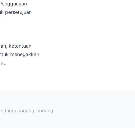
. Penggunaan
uk persetujuan
lan, ketentuan
 untuk menegakkan
ut.
ilindungi undang-undang.