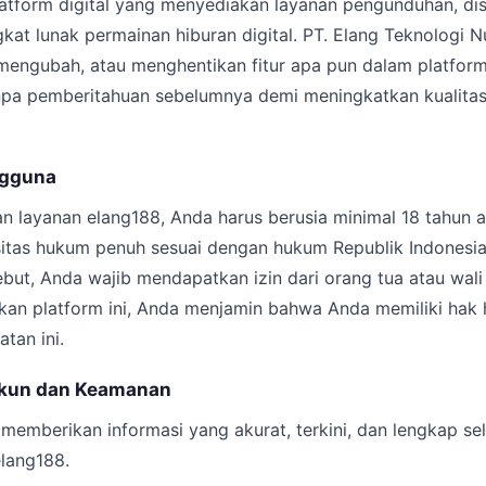
atform digital yang menyediakan layanan pengunduhan, dist
kat lunak permainan hiburan digital. PT. Elang Teknologi 
engubah, atau menghentikan fitur apa pun dalam platfor
pa pemberitahuan sebelumnya demi meningkatkan kualitas
ngguna
 layanan elang188, Anda harus berusia minimal 18 tahun a
sitas hukum penuh sesuai dengan hukum Republik Indonesia
ebut, Anda wajib mendapatkan izin dari orang tua atau wal
n platform ini, Anda menjamin bahwa Anda memiliki hak
tan ini.
Akun dan Keamanan
memberikan informasi yang akurat, terkini, dan lengkap s
elang188.