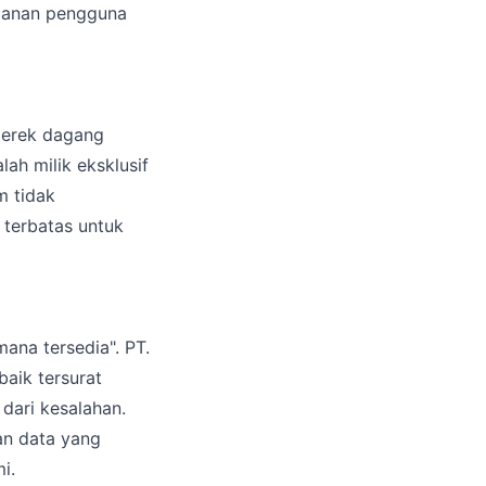
amanan pengguna
merek dagang
lah milik eksklusif
m tidak
 terbatas untuk
ana tersedia". PT.
aik tersurat
dari kesalahan.
an data yang
i.