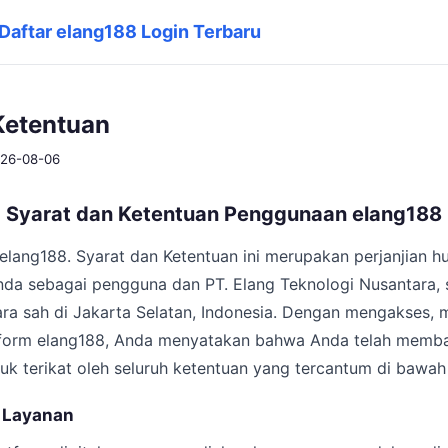
 Daftar elang188 Login Terbaru
Ketentuan
2026-08-06
Syarat dan Ketentuan Penggunaan elang188
elang188. Syarat dan Ketentuan ini merupakan perjanjian 
nda sebagai pengguna dan PT. Elang Teknologi Nusantara,
ara sah di Jakarta Selatan, Indonesia. Dengan mengakses,
form elang188, Anda menyatakan bahwa Anda telah memb
uk terikat oleh seluruh ketentuan yang tercantum di bawah 
p Layanan