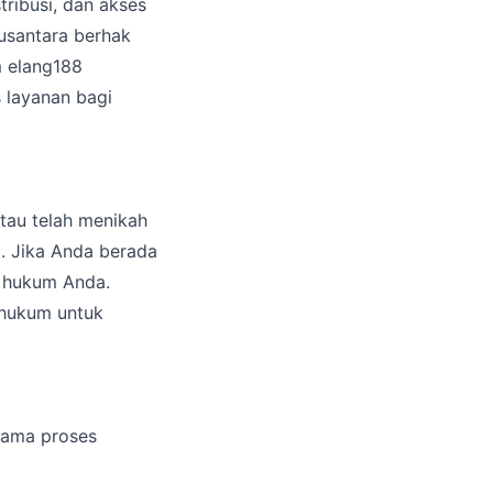
ribusi, dan akses
Nusantara berhak
m elang188
 layanan bagi
tau telah menikah
. Jika Anda berada
i hukum Anda.
 hukum untuk
elama proses