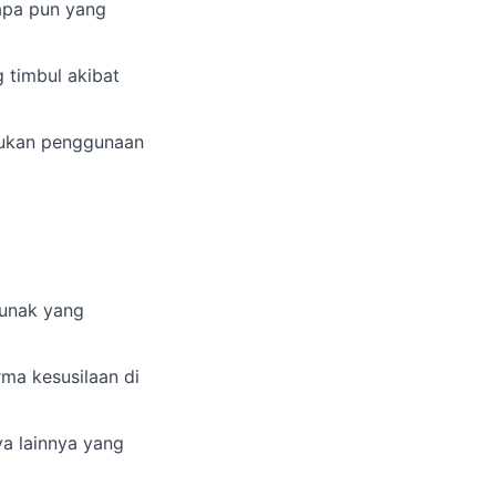
apa pun yang
 timbul akibat
mukan penggunaan
lunak yang
ma kesusilaan di
a lainnya yang