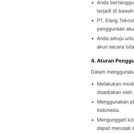
Anda bertanggun
terjadi di bawa
PT. Elang Tekno
penggunaan akun
Anda setuju un
akun secara tid
4. Aturan Pengg
Dalam menggunakan
Melakukan modif
disediakan oleh
Menggunakan pla
Indonesia.
Mengunggah kon
dapat merusak s