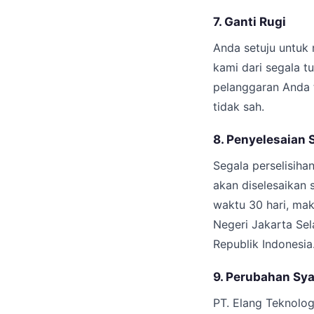
7. Ganti Rugi
Anda setuju untuk 
kami dari segala t
pelanggaran Anda 
tidak sah.
8. Penyelesaian 
Segala perselisih
akan diselesaikan
waktu 30 hari, mak
Negeri Jakarta Sel
Republik Indonesia
9. Perubahan Sya
PT. Elang Teknolog